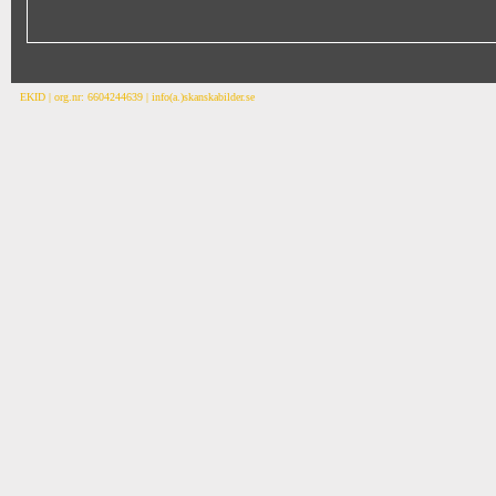
EKID | org.nr: 6604244639 | info(a.)skanskabilder.se