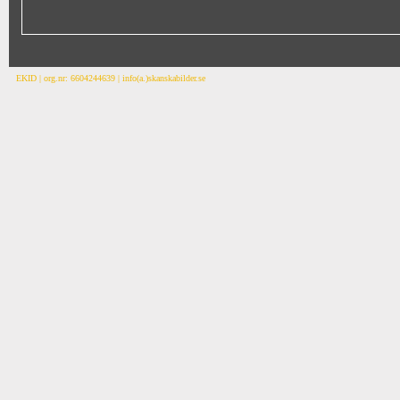
EKID | org.nr: 6604244639 | info(a.)skanskabilder.se