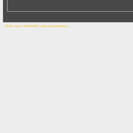
EKID | org.nr: 6604244639 | info(a.)skanskabilder.se