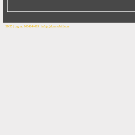
EKID | org.nr: 6604244639 | info(a.)skanskabilder.se