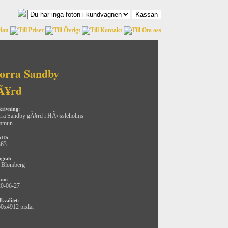
orra Sandby
Ã¥rd
krivning:
ra Sandby gÃ¥rd i HÃ¤ssleholms
mmun.
oID:
363
ograf:
 Blomberg
um:
0-06-27
kvalitet:
0x4912 pixlar