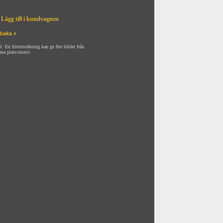
Lägg till i kundvagnen
lbaka »
: En fritextsökning kan ge fler bilder från
ma plats/motiv.