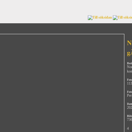
N
g
Bes
Nor
ko
Fot
11
Fot
Per
Dat
202
Bild
736
4