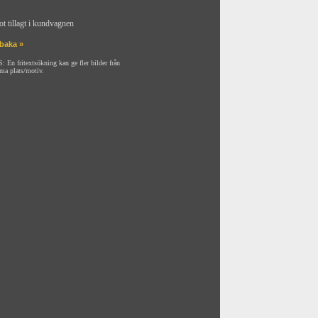
ot tillagt i kundvagnen
lbaka »
: En fritextsökning kan ge fler bilder från
ma plats/motiv.