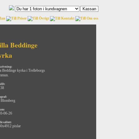
illa Beddinge
yrka
krivning:
la Beddinge kyrka i Trelleborgs
mmun.
oID:
238
ograf:
 Blomberg
um:
0-06-26
kvalitet:
0x4912 pixlar