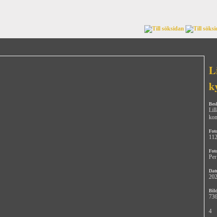
L
k
Bes
Lil
ko
Fot
11
Fot
Per
Dat
202
Bild
736
4