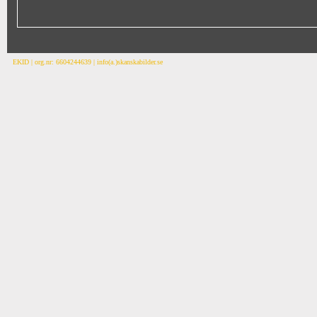
EKID | org.nr: 6604244639 | info(a.)skanskabilder.se