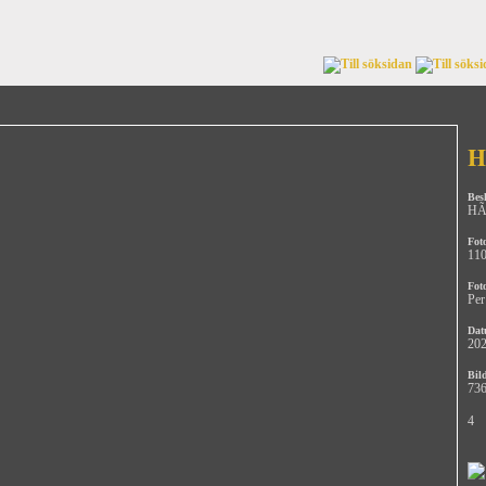
H
Bes
HÃ¶
Fot
11
Fot
Per
Dat
202
Bild
736
4