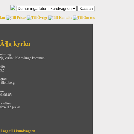
Ã¶g kyrka
krivning:
g kyrka i KÃ¤vlinge kommun.
oID:
092
ograf:
 Blomberg
um:
0-06-05
kvalitet:
0x4912 pixlar
Lägg till i kundvagnen