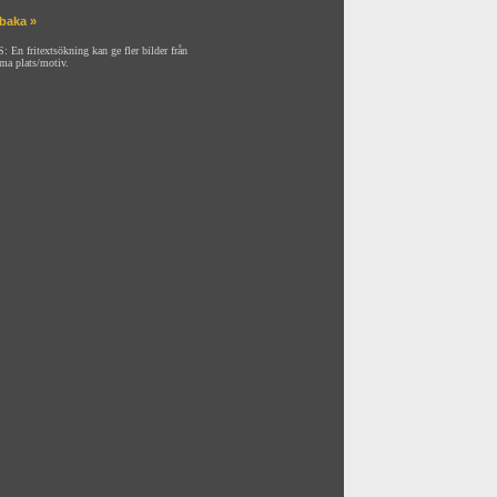
lbaka »
: En fritextsökning kan ge fler bilder från
ma plats/motiv.