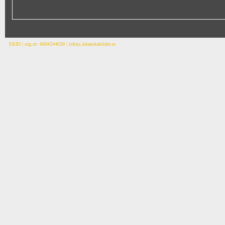
EKID | org.nr: 6604244639 | info(a.)skanskabilder.se