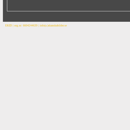
EKID | org.nr: 6604244639 | info(a.)skanskabilder.se