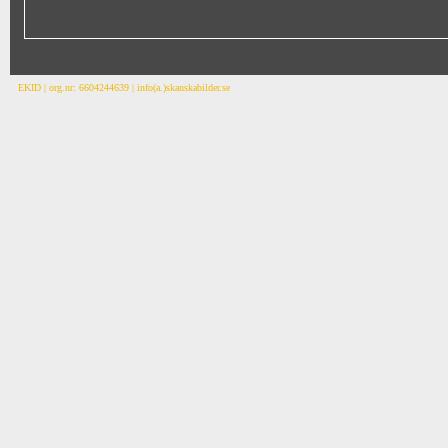
EKID | org.nr: 6604244639 | info(a.)skanskabilder.se